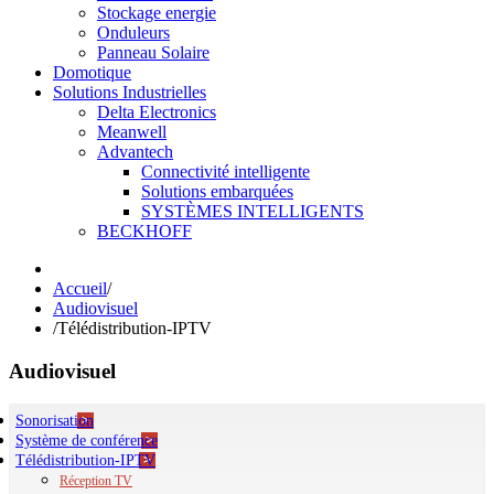
Stockage energie
Onduleurs
Panneau Solaire
Domotique
Solutions Industrielles
Delta Electronics
Meanwell
Advantech
Connectivité intelligente
Solutions embarquées
SYSTÈMES INTELLIGENTS
BECKHOFF
Accueil
/
Audiovisuel
/
Télédistribution-IPTV
Audiovisuel
Sonorisation
Système de conférence
Ambiance & Evac
Télédistribution-IPTV
Sono de puissance
Traduction simultannée
Sono studio Pro
Systèmes sans fil
Réception TV