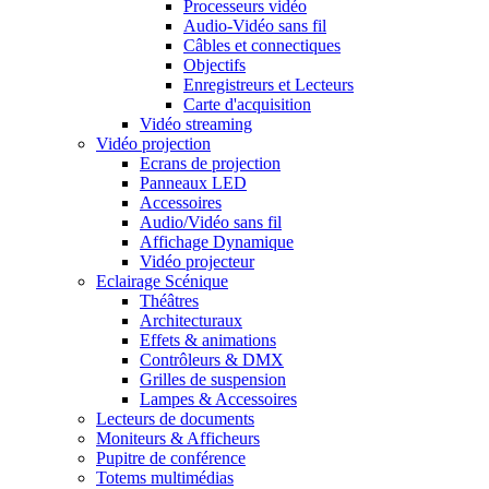
Processeurs vidéo
Audio-Vidéo sans fil
Câbles et connectiques
Objectifs
Enregistreurs et Lecteurs
Carte d'acquisition
Vidéo streaming
Vidéo projection
Ecrans de projection
Panneaux LED
Accessoires
Audio/Vidéo sans fil
Affichage Dynamique
Vidéo projecteur
Eclairage Scénique
Théâtres
Architecturaux
Effets & animations
Contrôleurs & DMX
Grilles de suspension
Lampes & Accessoires
Lecteurs de documents
Moniteurs & Afficheurs
Pupitre de conférence
Totems multimédias