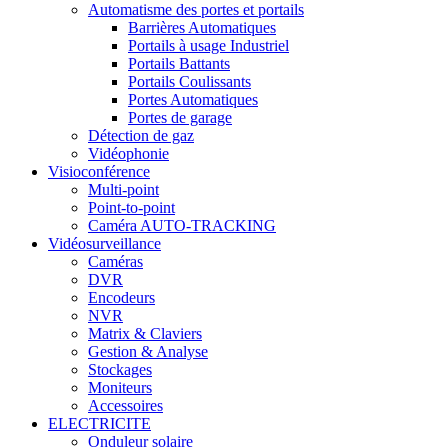
Automatisme des portes et portails
Barrières Automatiques
Portails à usage Industriel
Portails Battants
Portails Coulissants
Portes Automatiques
Portes de garage
Détection de gaz
Vidéophonie
Visioconférence
Multi-point
Point-to-point
Caméra AUTO-TRACKING
Vidéosurveillance
Caméras
DVR
Encodeurs
NVR
Matrix & Claviers
Gestion & Analyse
Stockages
Moniteurs
Accessoires
ELECTRICITE
Onduleur solaire