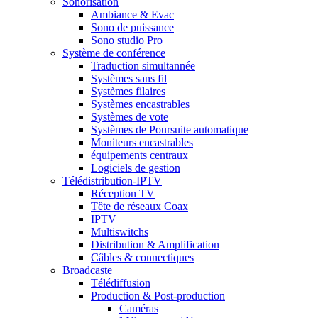
Sonorisation
Ambiance & Evac
Sono de puissance
Sono studio Pro
Système de conférence
Traduction simultannée
Systèmes sans fil
Systèmes filaires
Systèmes encastrables
Systèmes de vote
Systèmes de Poursuite automatique
Moniteurs encastrables
équipements centraux
Logiciels de gestion
Télédistribution-IPTV
Réception TV
Tête de réseaux Coax
IPTV
Multiswitchs
Distribution & Amplification
Câbles & connectiques
Broadcaste
Télédiffusion
Production & Post-production
Caméras