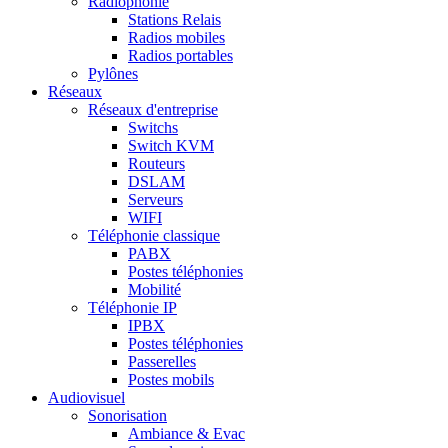
Radiophonie
Stations Relais
Radios mobiles
Radios portables
Pylônes
Réseaux
Réseaux d'entreprise
Switchs
Switch KVM
Routeurs
DSLAM
Serveurs
WIFI
Téléphonie classique
PABX
Postes téléphonies
Mobilité
Téléphonie IP
IPBX
Postes téléphonies
Passerelles
Postes mobils
Audiovisuel
Sonorisation
Ambiance & Evac