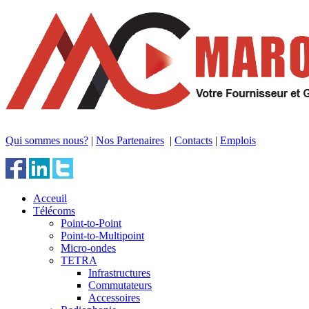
Qui sommes nous?
|
Nos Partenaires
|
Contacts
|
Emplois
Acceuil
Télécoms
Point-to-Point
Point-to-Multipoint
Micro-ondes
TETRA
Infrastructures
Commutateurs
Accessoires