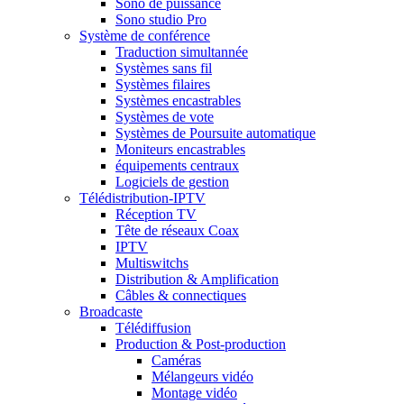
Sono de puissance
Sono studio Pro
Système de conférence
Traduction simultannée
Systèmes sans fil
Systèmes filaires
Systèmes encastrables
Systèmes de vote
Systèmes de Poursuite automatique
Moniteurs encastrables
équipements centraux
Logiciels de gestion
Télédistribution-IPTV
Réception TV
Tête de réseaux Coax
IPTV
Multiswitchs
Distribution & Amplification
Câbles & connectiques
Broadcaste
Télédiffusion
Production & Post-production
Caméras
Mélangeurs vidéo
Montage vidéo