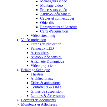
Mélangeurs vidéo
Montage vidéo
Processeurs vidéo
Audio-Vidéo sans fil
Câbles et connectiques
Objectifs
Enregistreurs et Lecteurs
Carte d'acquisition
Vidéo streaming
Vidéo projection
Ecrans de projection
Panneaux LED
Accessoires
Audio/Vidéo sans fil
Affichage Dynamique
Vidéo projecteur
Eclairage Scénique
Théâtres
Architecturaux
Effets & animations
Contrôleurs & DMX
Grilles de suspension
Lampes & Accessoires
Lecteurs de documents
Moniteurs & Afficheurs