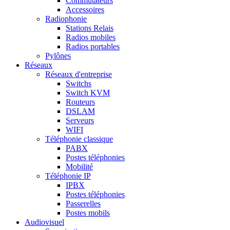
Commutateurs
Accessoires
Radiophonie
Stations Relais
Radios mobiles
Radios portables
Pylônes
Réseaux
Réseaux d'entreprise
Switchs
Switch KVM
Routeurs
DSLAM
Serveurs
WIFI
Téléphonie classique
PABX
Postes téléphonies
Mobilité
Téléphonie IP
IPBX
Postes téléphonies
Passerelles
Postes mobils
Audiovisuel